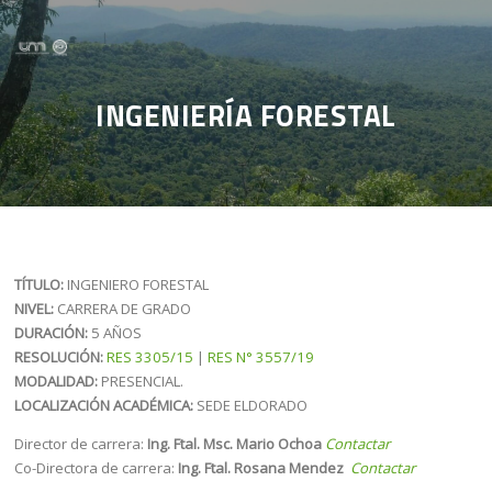
Saltar al contenido
INGENIERÍA FORESTAL
TÍTULO:
INGENIERO FORESTAL
NIVEL:
CARRERA DE GRADO
DURACIÓN:
5 AÑOS
RESOLUCIÓN:
RES 3305/15
|
RES N° 3557/19
MODALIDAD:
PRESENCIAL.
LOCALIZACIÓN ACADÉMICA:
SEDE ELDORADO
Director de carrera:
Ing. Ftal. Msc. Mario Ochoa
Contactar
Co-Directora de carrera:
Ing. Ftal. Rosana Mendez
Contactar