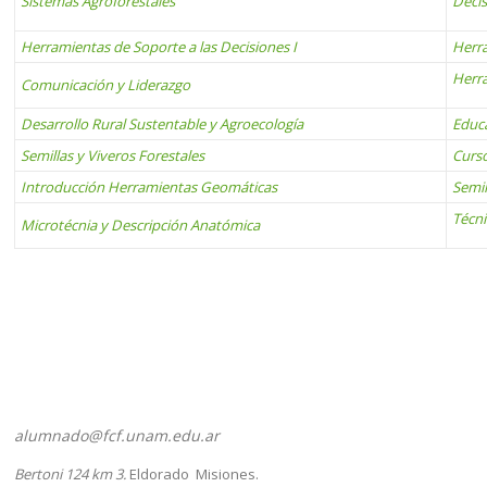
Sistemas Agroforestales
Deci
Herramientas de Soporte a las Decisiones I
Herra
Herra
Comunicación y Liderazgo
Desarrollo Rural Sustentable y Agroecología
Educ
Semillas y Viveros Forestales
Curso
Introducción Herramientas Geomáticas
Semil
Técni
Microtécnia y Descripción Anatómica
alumnado@fcf.unam.edu.ar
Bertoni 124 km 3.
Eldorado ­ Misiones.