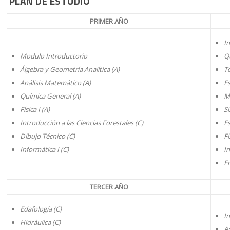
PLAN DE ESTUDIO
PRIMER AÑO
In
Modulo Introductorio
Qu
Álgebra y Geometría Analítica (A)
To
Análisis Matemático (A)
Es
Química General (A)
M
Física I (A)
Si
Introducción a las Ciencias Forestales (C)
Es
Dibujo Técnico (C)
Fi
Informática I (C)
I
En
TERCER AÑO
Edafología (C)
In
Hidráulica (C)
A