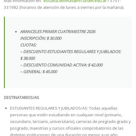
Más Información en:
escuela.idiomas@fcf.unam.edu.ar
/ 3751-
331982 (horarios de atención de lunes a viernes por la mañana).
ARANCELES PRIMER CUATRIMESTRE 2026
INSCRIPCIÓN: $ 30.000
CUOTAS:
– DESCUENTO ESTUDIANTES REGULARES Y JUBILADOS:
$ 38.000
– DESCUENTO COMUNIDAD ACTIVA: $ 42.000
– GENERAL: $ 45.000
DESTINATARIOS/AS
ESTUDIANTES REGULARES Y JUBILADOS/AS: Todas aquellas
personas que estén estudiando en cualquier nivel (primario,
secundario, terciario, universitario), carreras de pregrado-grado y
posgrado, maestrías y cursos oficiales comprobatorios de las
distintas instituciones de una duración no menor a un año.