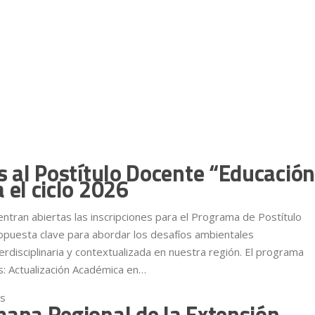
s al Postítulo Docente “Educación
 el ciclo 2026
ntran abiertas las inscripciones para el Programa de Postítulo
ropuesta clave para abordar los desafíos ambientales
rdisciplinaria y contextualizada en nuestra región. El programa
s: Actualización Académica en…
os
en Preinscripciones abiertas al Postítulo Docente “Educación Amb
mana Regional de la Extensión