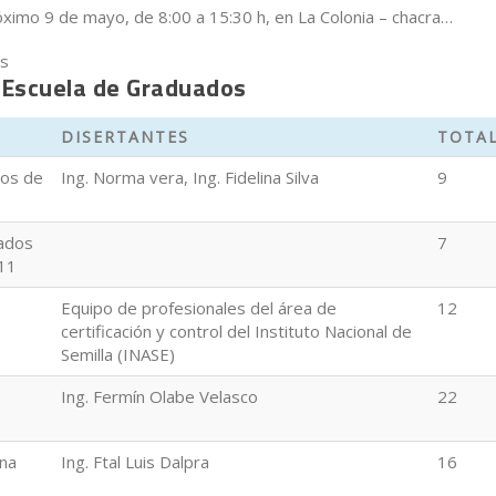
próximo 9 de mayo, de 8:00 a 15:30 h, en La Colonia – chacra…
os
en Se realizará la 2ª Jornada de Intercambio e Innovación Técni
a Escuela de Graduados
DISERTANTES
TOTA
dos de
Ing. Norma vera, Ing. Fidelina Silva
9
uados
7
011
Equipo de profesionales del área de
12
certificación y control del Instituto Nacional de
Semilla (INASE)
Ing. Fermín Olabe Velasco
22
una
Ing. Ftal Luis Dalpra
16