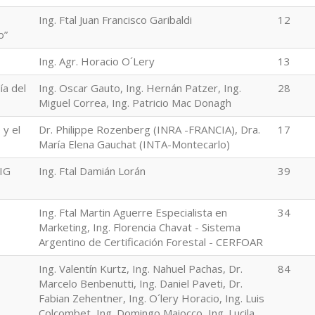
Ing. Ftal Juan Francisco Garibaldi
12
o”
Ing. Agr. Horacio O´Lery
13
ía del
Ing. Oscar Gauto, Ing. Hernán Patzer, Ing.
28
Miguel Correa, Ing. Patricio Mac Donagh
 y el
Dr. Philippe Rozenberg (INRA -FRANCIA), Dra.
17
María Elena Gauchat (INTA-Montecarlo)
SIG
Ing. Ftal Damián Lorán
39
Ing. Ftal Martin Aguerre Especialista en
34
Marketing, Ing. Florencia Chavat - Sistema
Argentino de Certificación Forestal - CERFOAR
Ing. Valentín Kurtz, Ing. Nahuel Pachas, Dr.
84
Marcelo Benbenutti, Ing. Daniel Paveti, Dr.
Fabian Zehentner, Ing. O´lery Horacio, Ing. Luis
Colcombet, Ing. Domingo Maiocco, Ing. Lucila