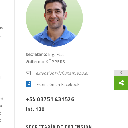
as
,
Secretario:
Ing. Ftal.
Guillermo
KÜPPERS
extension@fcf.unam.edu.ar
0
l
Extensión en Facebook
n
+54 03751
431526
rá
a.
Int. 130
o
o
SECRETARÍA DE EXTENSIÓN