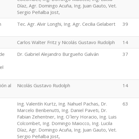
Díaz, Agr. Domingo Acuña, Ing. Juan Gauto, Vet.
Sergio Peñalba Jost,
n
Tec. Agr. Alvir Longhi, Ing. Agr. Cecilia Gelabert
39
Carlos Walter Fritz y Nicolás Gustavo Rudolph
14
 de
Dr. Gabriel Alejandro Burgueño Galván
37
el
ión al
Nicolás Gustavo Rudolph
14
Ing. Valentín Kurtz, Ing. Nahuel Pachas, Dr.
63
Marcelo Benbenutti, Ing. Daniel Paveti, Dr.
Fabian Zehentner, Ing. O´lery Horacio, Ing. Luis
Colcombet, Ing. Domingo Maiocco, Ing. Lucila
Díaz, Agr. Domingo Acuña, Ing. Juan Gauto, Vet.
Sergio Peñalba Jost,