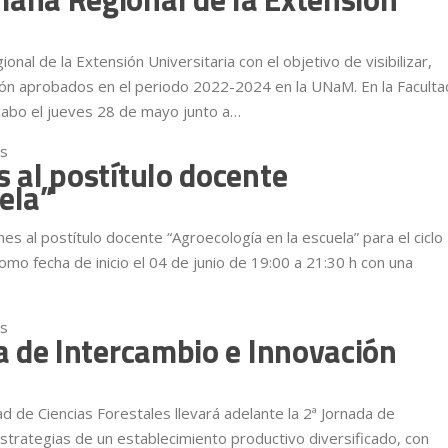
nal de la Extensión Universitaria con el objetivo de visibilizar,
sión aprobados en el periodo 2022-2024 en la UNaM. En la Faculta
a cabo el jueves 28 de mayo junto a…
os
en La FCF se suma a la “Semana Regional de la Extensión UNaM
s al postítulo docente
ela”
nes al postítulo docente “Agroecología en la escuela” para el ciclo
mo fecha de inicio el 04 de junio de 19:00 a 21:30 h con una
os
en Preinscripciones abiertas al postítulo docente “Agroecología 
da de Intercambio e Innovación
d de Ciencias Forestales llevará adelante la 2ª Jornada de
strategias de un establecimiento productivo diversificado, con