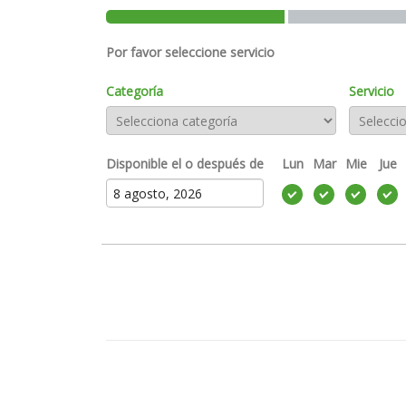
Por favor seleccione servicio
Categoría
Servicio
Disponible el o después de
Lun
Mar
Mie
Jue
agosto
2026
DO
LUN
MAR
MIE
JUE
VIE
SAB
M
27
28
29
30
31
1
2
3
4
5
6
7
8
9
10
11
12
13
14
15
16
17
18
19
20
21
22
23
24
25
26
27
28
29
30