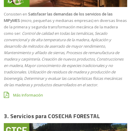
Consisten en
Satisfacer las demandas de los servicios de las
MIPyMES
(micro, pequeñas y medianas empresas) en diversas líneas
de la primera y segunda transformación mecánica de la madera
como ser:
Control de calidad en todas las temáticas, Secado
convencional y de alta temperatura de la madera, Aplicación y
desarrollo de métodos de aserrado de mayor rendimiento,
Mantenimiento y afilado de sierras, Procesos de remanufactura de
madera y carpintería. Creación de nuevos productos, Construcciones
en madera, Mayor conocimiento de especies tradicionales y no
tradicionales. Utilización de residuos de madera y producción de
bioenergía, Determinar y evaluar las características físicas mecánicas
de las maderas y productos desarrollados en el sector.
Más Información
3. Servicios para
COSECHA FORESTAL