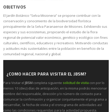
OBJETIVOS
El Jardín Botánico “Selva Misionera” se propone contribuir con la
conservación y conocimiento de la biodiversidad florística
principalmente de la Selva Paranaense de Misiones. Exhibiendo sus
especies y sus ecosistemas, propiciando el estudio de la flora
regional de potencial valor económico, genético y ecológico con fines
culturales, científicos, educativos y recreativos. Motivando conductas
y actitudes más sustentables entre la población en beneficio de la
comunidad regional, nacional y global.
¿COMO HACER PARA VISITAR EL JBSM?
Para Visitar el
JBSM
completa siguiente
solicitud de visita
con por lo
menos 10 (diez) días de anticipación, en la misma podrás mencionar
nombre del responsable, dirección y/o número de contacto para
comunicar la confirmación y organizar conjuntamente el programa a
desarrollar, la fecha de visita y el cronograma de actividades así
como las condiciones requeridas para la actividad propuesta.