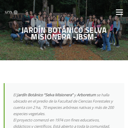
Saltar al contenido
Menú
JARDÍN BOTÁNICO SELVA
MISIONERA -JBSM-
El
Jardín Botánico “Selva Misionera”
y
Arboretum
se halla
ubicado en el predio de la Facultad de Ciencias Forestales y
cuenta con 2 ha, 70 especies arbóreas nativas y más de 200
especies vegetales.
El proyecto comenzó en 1974 con fines educativos,
didácticos y científicos. Está abierto a toda la comunidad,