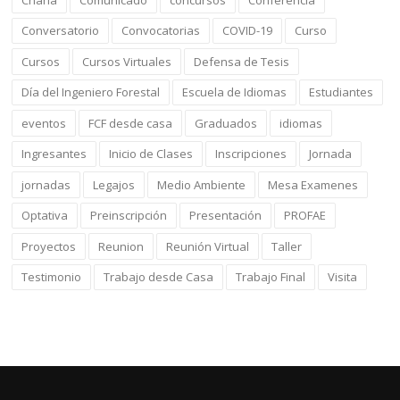
Conversatorio
Convocatorias
COVID-19
Curso
Cursos
Cursos Virtuales
Defensa de Tesis
Día del Ingeniero Forestal
Escuela de Idiomas
Estudiantes
eventos
FCF desde casa
Graduados
idiomas
Ingresantes
Inicio de Clases
Inscripciones
Jornada
jornadas
Legajos
Medio Ambiente
Mesa Examenes
Optativa
Preinscripción
Presentación
PROFAE
Proyectos
Reunion
Reunión Virtual
Taller
Testimonio
Trabajo desde Casa
Trabajo Final
Visita