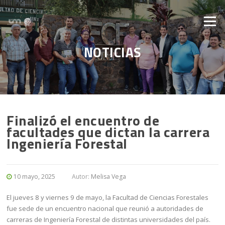
Saltar al contenido
Menú
NOTICIAS
Finalizó el encuentro de
facultades que dictan la carrera
Ingeniería Forestal
10 mayo, 2025
Autor:
Melisa Vega
El jueves 8 y viernes 9 de mayo, la Facultad de Ciencias Forestales
fue sede de un encuentro nacional que reunió a autoridades de
carreras de Ingeniería Forestal de distintas universidades del país.