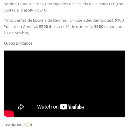
Sordos, Hipoacusicos y Participantes de Escuela de Idiomas FCF (con
cuotas al día)
SIN COSTO
Participantes de Escuela de Idiomas FCF (que adeudan cuotas):
$100
Público en General:
$200
(hasta el 19 de octubre) y
$300
(a partir del
21 de octubre)
Cupos Limitados
Inscripción
AQUÍ