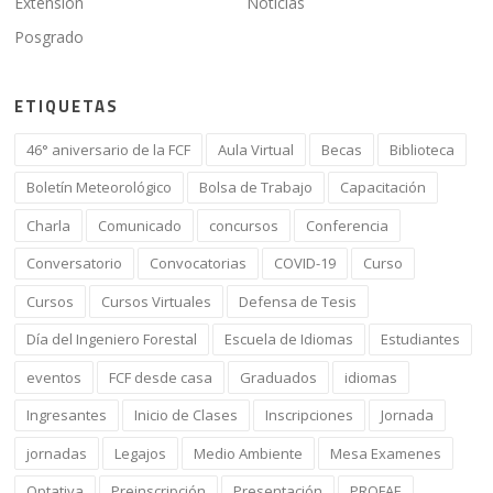
Extensión
Noticias
Posgrado
ETIQUETAS
46° aniversario de la FCF
Aula Virtual
Becas
Biblioteca
Boletín Meteorológico
Bolsa de Trabajo
Capacitación
Charla
Comunicado
concursos
Conferencia
Conversatorio
Convocatorias
COVID-19
Curso
Cursos
Cursos Virtuales
Defensa de Tesis
Día del Ingeniero Forestal
Escuela de Idiomas
Estudiantes
eventos
FCF desde casa
Graduados
idiomas
Ingresantes
Inicio de Clases
Inscripciones
Jornada
jornadas
Legajos
Medio Ambiente
Mesa Examenes
Optativa
Preinscripción
Presentación
PROFAE