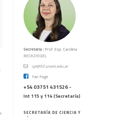
Secretaria :
Prof. Esp. Carolina
RECKZIEGEL
cyt@fcf.unam.edu.ar
e
Fan Page
+54 03751
431526
-
Int 115 y 114
(Secretaría)
SECRETARÍA DE CIENCIA Y
e