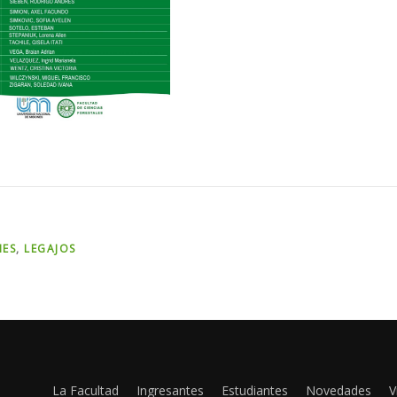
NES
,
LEGAJOS
La Facultad
Ingresantes
Estudiantes
Novedades
V