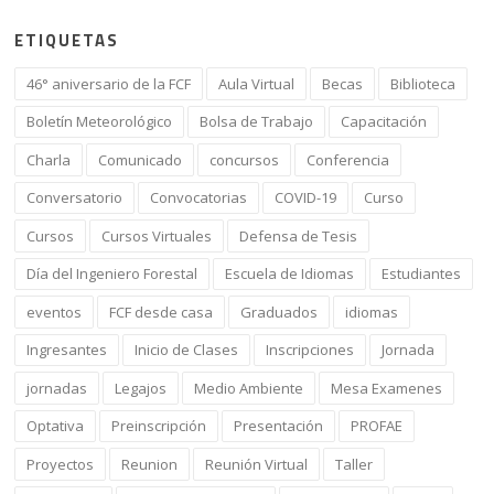
ETIQUETAS
46° aniversario de la FCF
Aula Virtual
Becas
Biblioteca
Boletín Meteorológico
Bolsa de Trabajo
Capacitación
Charla
Comunicado
concursos
Conferencia
Conversatorio
Convocatorias
COVID-19
Curso
Cursos
Cursos Virtuales
Defensa de Tesis
Día del Ingeniero Forestal
Escuela de Idiomas
Estudiantes
eventos
FCF desde casa
Graduados
idiomas
Ingresantes
Inicio de Clases
Inscripciones
Jornada
jornadas
Legajos
Medio Ambiente
Mesa Examenes
Optativa
Preinscripción
Presentación
PROFAE
Proyectos
Reunion
Reunión Virtual
Taller