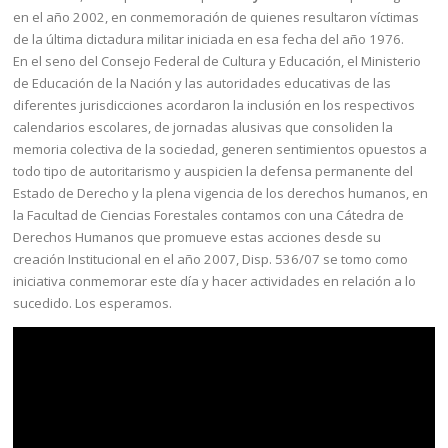
en el año 2002, en conmemoración de quienes resultaron víctimas
de la última dictadura militar iniciada en esa fecha del año 1976.
En el seno del Consejo Federal de Cultura y Educación, el Ministerio
de Educación de la Nación y las autoridades educativas de las
diferentes jurisdicciones acordaron la inclusión en los respectivos
calendarios escolares, de jornadas alusivas que consoliden la
memoria colectiva de la sociedad, generen sentimientos opuestos a
todo tipo de autoritarismo y auspicien la defensa permanente del
Estado de Derecho y la plena vigencia de los derechos humanos, en
la Facultad de Ciencias Forestales contamos con una Cátedra de
Derechos Humanos que promueve estas acciones desde su
creación Institucional en el año 2007, Disp. 536/07 se tomo como
iniciativa conmemorar este día y hacer actividades en relación a lo
sucedido. Los esperamos.